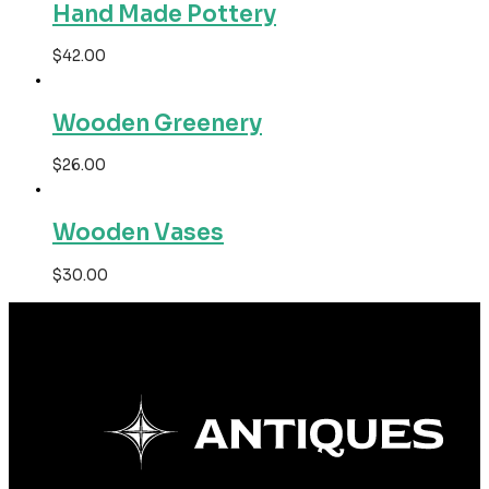
Hand Made Pottery
$
42.00
Wooden Greenery
$
26.00
Wooden Vases
$
30.00