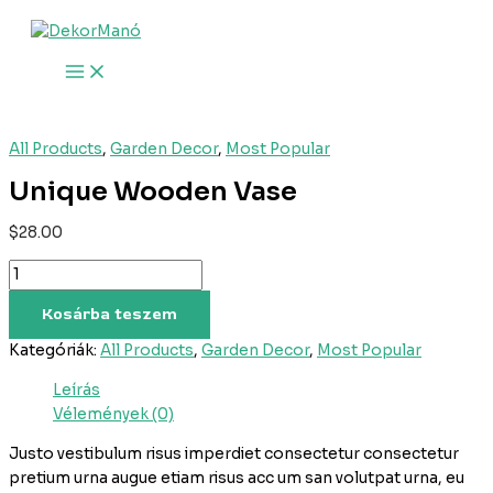
Skip
Unique
to
Wooden
content
Vase
mennyiség
All Products
,
Garden Decor
,
Most Popular
Unique Wooden Vase
$
28.00
Kosárba teszem
Kategóriák:
All Products
,
Garden Decor
,
Most Popular
Leírás
Vélemények (0)
Justo vestibulum risus imperdiet consectetur consectetur
pretium urna augue etiam risus acc um san volutpat urna, eu